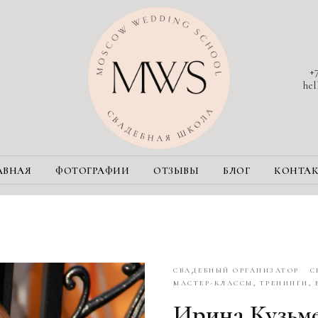
+
he
АВНАЯ
ФОТОГРАФИИ
ОТЗЫВЫ
БЛОГ
КОНТА
СВАДЕБНЫЙ ОРГАНИЗАТОР
С
МАСТЕР-КЛАССЫ, ТРЕНИНГИ, 
Ирина Кузьм