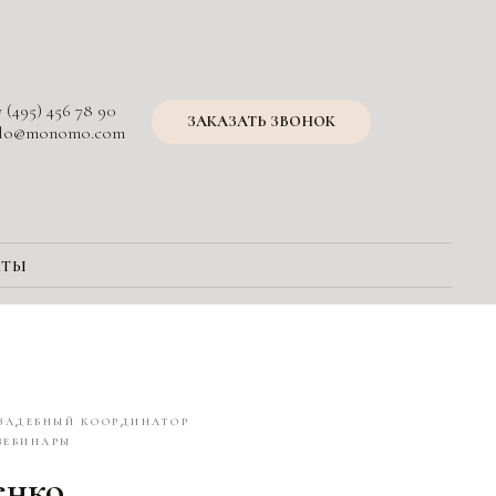
7 (495) 456 78 90
ЗАКАЗАТЬ ЗВОНОК
llo@monomo.com
КТЫ
ВАДЕБНЫЙ КООРДИНАТОР
ВЕБИНАРЫ
енко