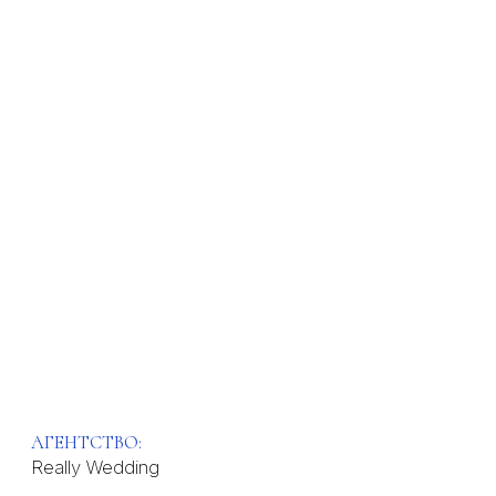
АГЕНТСТВO:
Really Wedding
СОЦ.СЕТИ:
ТЕЛЕФОН:
@really_wedding
+7 (985) 3422-23-27
САЙТ:
really-wedding.ru
ОБ АГЕНТСТВЕ:
Элегантность может быть нескучной.
Полное сопровождение от концепции до
образа невесты.
Финалист White Awards 2021