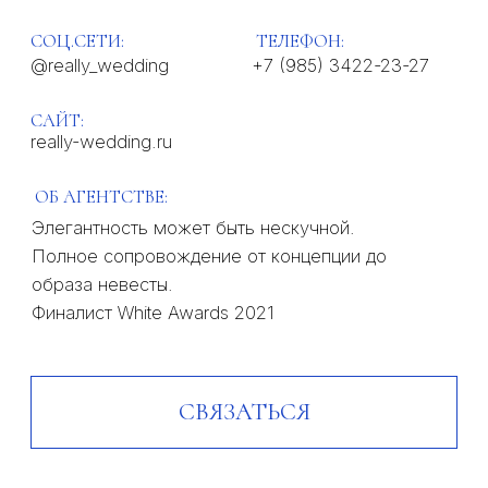
СВЯЗАТЬСЯ
ОТЗЫВ
О
НАШЕЙ ШКОЛЕ
МНЕ ПОВЕЗЛО НА НАЧАЛЬНОМ ЭТАПЕ
ПОПАСТЬ ИМЕННО В MOSCOW WEDDING
SCHOOL.
Ксения не просто профессионал в свадебной
сфере, но и замечательный педагог, которого
хочется слушать. Курсы "Свадебный
координатор" и "Свадебный организатор"
пролетели как один день.
Я получила всё, за чем шла: вдохновение,
структурированную информацию, пошаговый