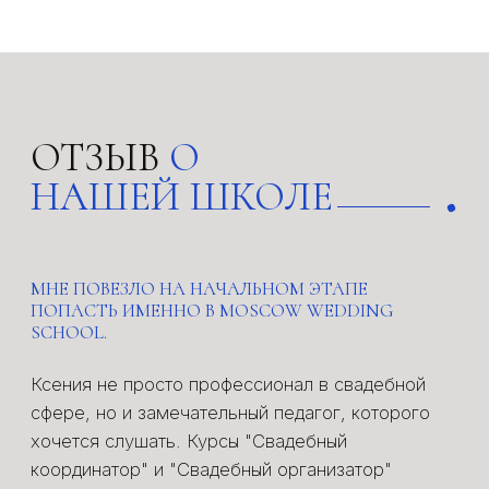
план с чего начать и что делать, необходимые
для работы документы, знакомство с топовыми
подрядчиками (этого я даже и не ждала), ну, и
вкусные печеньки.
Для меня было важно, что этот курс без
прикрас. На нас не надевали розовые очки, а
рассказывали реальные истории и факапы, с
которыми приходится сталкиваться. И даже не
смотря на это Ксения влюбила в профессию
так, что хочется прямо сейчас творить и
вытворять. Мне повезло на начальном этапе
попасть именно в Moscow Wedding School.
MWS
Главная
О школе
Преподаватели
© 2013-2023 ИП
Отзывы
Туринцева К.А.